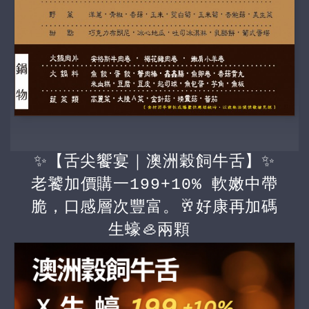
✨【舌尖饗宴｜澳洲穀飼牛舌】✨
老饕加價購一199+10% 軟嫩中帶
脆，口感層次豐富。🥂好康再加碼
生蠔🦪兩顆