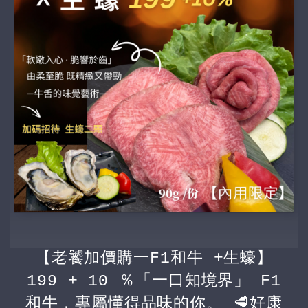
【老饕加價購一F1和牛 +生蠔】
199 + 10 ％「一口知境界」 F1
和牛，專屬懂得品味的你。 🥩好康