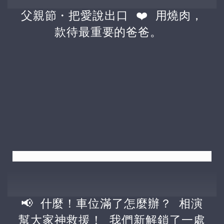
父親節・把愛說出口 ❤️ 用燒肉，
款待最重要的爸爸。
📢 什麼！車位滿了怎麼辦？ 相演
幫大家神救援！ 我們新解鎖了一處